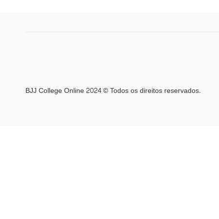
BJJ College Online 2024 © Todos os direitos reservados.
sac@bjjcollege.online