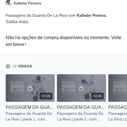
Kallebe Pereira
Passagens da Guarda De La Riva com
Kallebe Pereira
.
Saiba mais
Não há opções de compra disponíveis no momento. Volte
em breve!
10 VÍDEOS
03:06
02:46
PASSAGEM DA GUARDA DE LA RIVA | PARTE 1
PASSAGEM DA GUARDA DE LA RIVA | PARTE 2
Passagens da Guarda De
Passagens da Guarda De
Passagen
La Riva | parte 1, com
La Riva | parte 2, com
La Riva | 
Kallebe Pereira.
Kallebe Pereira.
Kallebe Pe